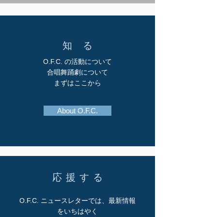
知 る
O.F.C. の活動について
合唱舞踊劇について
​まずはここから
About O.F.C.
応 援 す る
O.F.C. ニュースレターでは、最新情報
をいちはやく