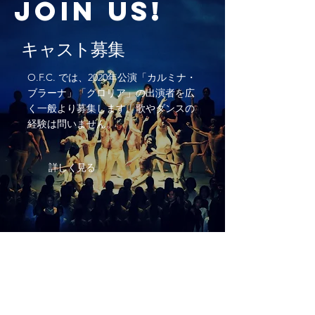
JOIN
​ US!
キャスト募集
O.F.C. では、2020年公演「カルミナ・
ブラーナ」「グロリア」の出演者を広
く一般より
募集します。歌やダンスの
経験は問いませ
ん。
詳しく見る