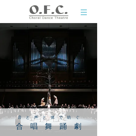
音 と 声 と 体 で 紡 ぐ
合 唱 舞 踊 劇