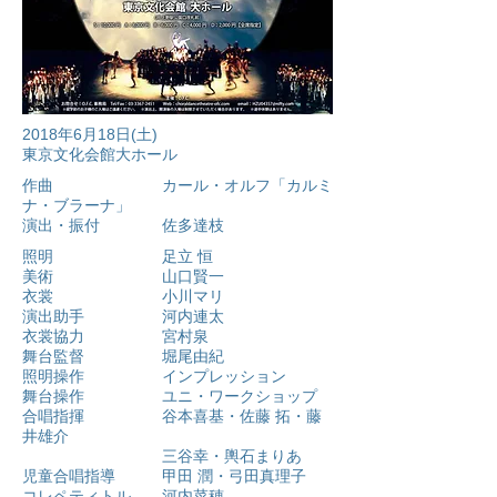
2018年6月18日(土)
東京文化会館大ホール
作曲 カール・オルフ「カルミ
ナ・ブラーナ」
演出・振付 佐多達枝
照明 足立 恒
美術 山口賢一
衣裳 小川マリ
演出助手 河内連太
衣裳協力 宮村泉
舞台監督 堀尾由紀
照明操作 インプレッション
舞台操作 ユニ・ワークショップ
合唱指揮 谷本喜基・佐藤 拓・藤
井雄介
三谷幸・輿石まりあ
児童合唱指導 甲田 潤・弓田真理子
コレペティトル 河内菜穂