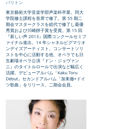
バリトン
東京藝術大学音楽学部声楽科卒業。同大
学院修士課程を首席で修了。第 55 期二
期会マスタークラスを総代で修了し最優
秀賞および川崎靜子賞を受賞。第 15 回
『新しい声 2013』国際コンクールセミフ
ァイナル進出。14 年シャネルピグマリオ
ンデイズアーティスト。コンサートソリ
ストを中心に活動する他、オペラでも日
生劇場オペラ公演『ドン・ジョヴァン
ニ』のタイトルロールで出演など幅広く
活躍。デビューアルバム「Kaku Toru
Dèbut」セカンドアルバム「加耒徹×ドイ
ツ歌曲」をリリース。二期会会員。