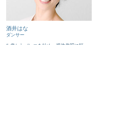
酒井はな
ダンサー
5 歳からバレエを始め、畑佐俊明に師
事。橘バレエ学校、牧阿佐美バレエ団出
身。14 歳で牧阿佐美バレエ団公演でキュ
ーピット役に抜擢され一躍注目を浴び
る。18 歳で主役デビュー。以後主な主役
を務める。新国立劇場バレエ団設立と同
時に移籍。柿落しにより、主役を務め
る。現在新国立劇場バレエ団名誉ダンサ
ー、シニア・ソリスト。村松賞新人賞、
舞踊評論家協会新人賞、中川鋭之助賞、
芸術選奨文部大臣賞新人賞、服部智恵子
賞など受賞歴多数。2007 年舞踊評論家協
会賞受賞。2008 年芸術選奨文部科学大臣
賞