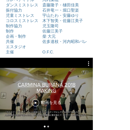
ダンスミストレス 斎藤隆子・樋田佳美
振付協力 石井竜一・堀口聖楽
児童ミストレス 宇山たわ・安藤ゆり
コロスミストレス 木下智美・佐藤江美子
制作協力 児玉隆司
制作 佐藤江美子
企画・制作 柴 大元
共催 佐多達枝・河内昭和バレ
エスタジオ
主催 O.F.C.
CARMINA BURANA 2018
MAKING
動画を見る