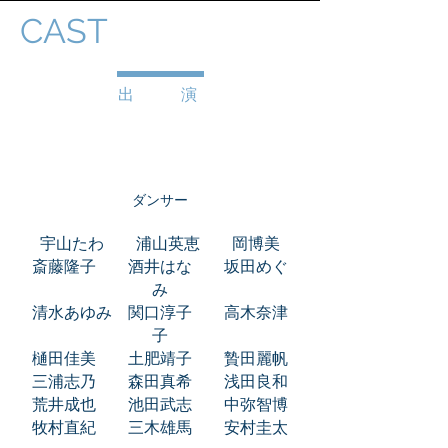
CAST
​出 演
ダンサー
宇山たわ 浦山英恵 岡博美
斎藤隆子 酒井はな 坂田めぐ
み
清水あゆみ 関口淳子 高木奈津
子
樋田佳美 土肥靖子 贄田麗帆
三浦志乃 森田真希 浅田良和
荒井成也 池田武志 中弥智博
牧村直紀 三木雄馬 安村圭太