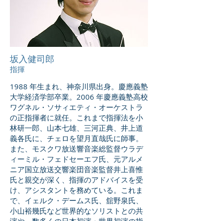
坂入健司郎
指揮
1988 年生まれ、神奈川県出身。慶應義塾
大学経済学部卒業。2006 年慶應義塾高校
ワグネル・ソサィエティ・オーケストラ
の正指揮者に就任。これまで指揮法を小
林研一郎、山本七雄、三河正典、井上道
義各氏に、チェロを望月直哉氏に師事。
また、モスクワ放送響音楽総監督ウラデ
ィーミル・フェドセーエフ氏、元アルメ
ニア国立放送交響楽団音楽監督井上喜惟
氏と親交が深く、指揮のアドバイスを受
け、アシスタントを務めている。これま
で、イェルク・デームス氏、舘野泉氏、
小山裕幾氏など世界的なソリストとの共
演や、数多くの日本初演・世界初演の指