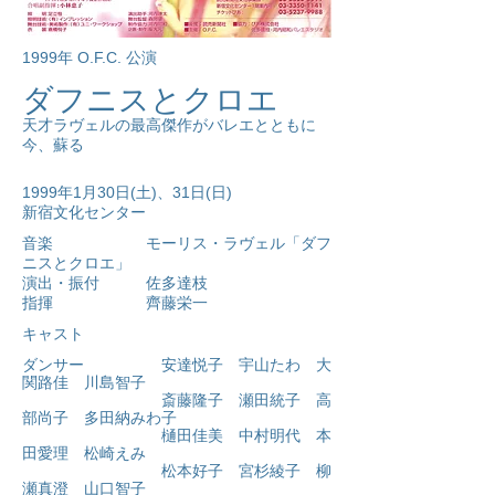
​1999年 O.F.C. 公演
ダフニスとクロエ
天才ラヴェルの最高傑作がバレエとともに
今、蘇る
1999年1月30日(土)、31日(日)
​新宿文化センター
音楽 モーリス・ラヴェル「ダフ
ニスとクロエ」
演出・振付 佐多達枝
​指揮 齊藤栄一
​キャスト
ダンサー 安達悦子 宇山たわ 大
関路佳 川島智子
斎藤隆子 瀬田統子 高
部尚子 多田納みわ子
樋田佳美 中村明代 本
田愛理 松崎えみ
松本好子 宮杉綾子 柳
瀬真澄 山口智子