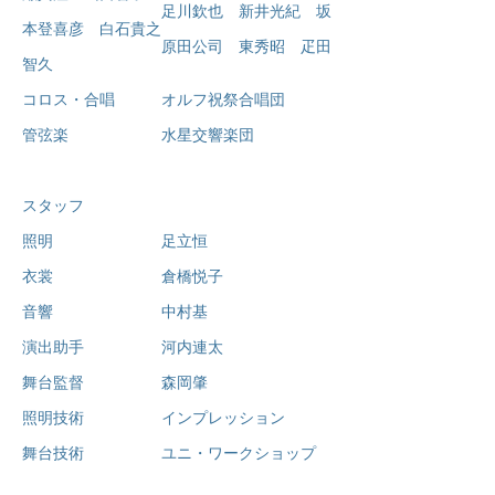
足川欽也 新井光紀 坂
本登喜彦 白石貴之
原田公司 東秀昭 疋田
智久
コロス・合唱 オルフ祝祭合唱団
管弦楽 水星交響楽団
スタッフ
照明 足立恒
衣裳 倉橋悦子
音響 中村基
演出助手 河内連太
舞台監督 森岡肇
照明技術 インプレッション
舞台技術 ユニ・ワークショップ