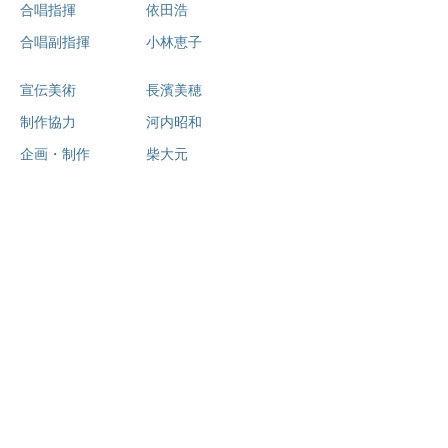
合唱指揮 依田浩
合唱副指揮 小林恵子
宣伝美術 長濱美穂
制作協力 河内昭和
企画・制作 柴大元
協力 ぴあ株式会社 佐多・河
内バレエスタジオ
​後援 読売新聞社
​主催 O.F.C.